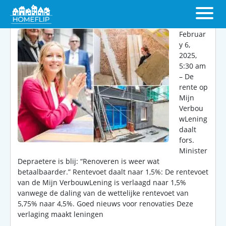
Februar
y 6,
2025,
5:30 am
– De
rente op
Mijn
Verbou
wLening
daalt
fors.
Minister
Depraetere is blij: “Renoveren is weer wat
betaalbaarder.” Rentevoet daalt naar 1,5%: De rentevoet
van de Mijn VerbouwLening is verlaagd naar 1,5%
vanwege de daling van de wettelijke rentevoet van
5,75% naar 4,5%. Goed nieuws voor renovaties Deze
verlaging maakt leningen