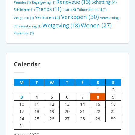
Renovatie
(13)
Schatting
(4)
Premies
(1)
Regelgeving
(1)
Trends
(11)
Tuin
(3)
Schilderen
(1)
Tuinonderhoud
(1)
Verkopen
(30)
Verhuren
(4)
Veiligheid
(1)
Verwarming
Wonen
(27)
Wetgeving
(18)
(1)
Verzekering
(1)
Zwembad
(1)
Calendar
M
T
W
T
F
S
S
1
2
3
4
5
6
7
8
9
10
11
12
13
14
15
16
17
18
19
20
21
22
23
24
25
26
27
28
29
30
31
August 2026