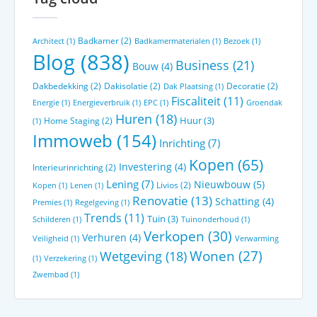
Badkamer
(2)
Architect
(1)
Badkamermaterialen
(1)
Bezoek
(1)
Blog
(838)
Business
(21)
Bouw
(4)
Dakbedekking
(2)
Dakisolatie
(2)
Decoratie
(2)
Dak Plaatsing
(1)
Fiscaliteit
(11)
Energie
(1)
Energieverbruik
(1)
EPC
(1)
Groendak
Huren
(18)
Huur
(3)
Home Staging
(2)
(1)
Immoweb
(154)
Inrichting
(7)
Kopen
(65)
Investering
(4)
Interieurinrichting
(2)
Lening
(7)
Nieuwbouw
(5)
Livios
(2)
Kopen
(1)
Lenen
(1)
Renovatie
(13)
Schatting
(4)
Premies
(1)
Regelgeving
(1)
Trends
(11)
Tuin
(3)
Schilderen
(1)
Tuinonderhoud
(1)
Verkopen
(30)
Verhuren
(4)
Veiligheid
(1)
Verwarming
Wonen
(27)
Wetgeving
(18)
(1)
Verzekering
(1)
Zwembad
(1)