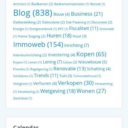
Badkamer
(2)
Architect
(1)
Badkamermaterialen
(1)
Bezoek
(1)
Blog
(838)
Business
(21)
Bouw
(4)
Dakbedekking
(2)
Dakisolatie
(2)
Decoratie
(2)
Dak Plaatsing
(1)
Fiscaliteit
(11)
Energie
(1)
Energieverbruik
(1)
EPC
(1)
Groendak
Huren
(18)
Huur
(3)
Home Staging
(2)
(1)
Immoweb
(154)
Inrichting
(7)
Kopen
(65)
Investering
(4)
Interieurinrichting
(2)
Lening
(7)
Nieuwbouw
(5)
Livios
(2)
Kopen
(1)
Lenen
(1)
Renovatie
(13)
Schatting
(4)
Premies
(1)
Regelgeving
(1)
Trends
(11)
Tuin
(3)
Schilderen
(1)
Tuinonderhoud
(1)
Verkopen
(30)
Verhuren
(4)
Veiligheid
(1)
Verwarming
Wonen
(27)
Wetgeving
(18)
(1)
Verzekering
(1)
Zwembad
(1)
Calendar