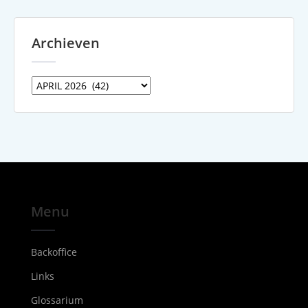
Archieven
Archieven
Menu
Backoffice
Links
Glossarium