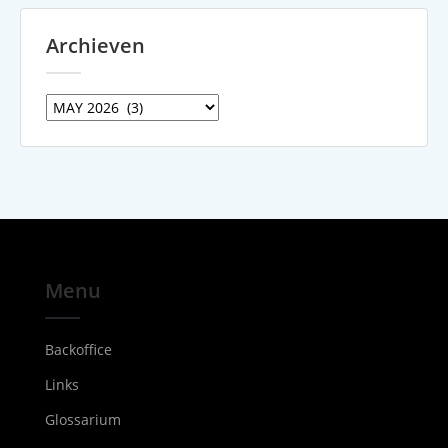
Archieven
Archieven
Menu
Backoffice
Links
Glossarium