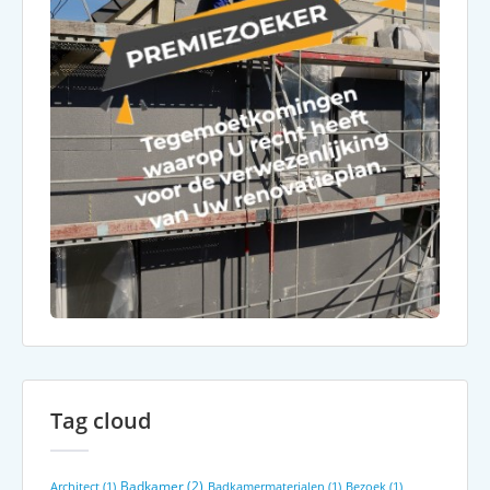
Tag cloud
Badkamer
(2)
Architect
(1)
Badkamermaterialen
(1)
Bezoek
(1)