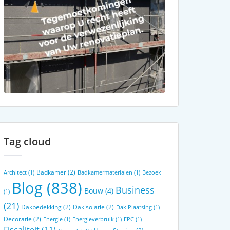
Tag cloud
Badkamer
(2)
Architect
(1)
Badkamermaterialen
(1)
Bezoek
Blog
(838)
Business
Bouw
(4)
(1)
(21)
Dakbedekking
(2)
Dakisolatie
(2)
Dak Plaatsing
(1)
Decoratie
(2)
Energie
(1)
Energieverbruik
(1)
EPC
(1)