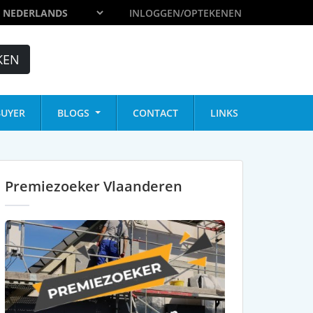
INLOGGEN/OPTEKENEN
KEN
UYER
BLOGS
CONTACT
LINKS
Premiezoeker Vlaanderen