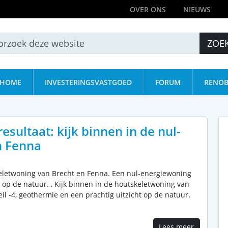
OVER ONS
NIEUWS
ZOE
HOME
INVESTERINGSVASTGOED
FORUM
RENOB
sultaat: kijk binnen in de nul-
n Fenna
skeletwoning van Brecht en Fenna. Een nul-energiewoning
t op de natuur. , Kijk binnen in de houtskeletwoning van
l -4, geothermie en een prachtig uitzicht op de natuur.
Lees meer