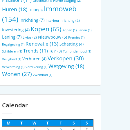
Fiscaliteit
(11)
Home Staging
(2)
Groendak
(1)
Immoweb
Huren
(18)
Huur
(3)
(154)
Inrichting
(7)
Interieurinrichting
(2)
Kopen
(65)
Investering
(4)
Kopen
(1)
Lenen
(1)
Lening
(7)
Nieuwbouw
(5)
Livios
(2)
Premies
(1)
Renovatie
(13)
Schatting
(4)
Regelgeving
(1)
Trends
(11)
Tuin
(3)
Schilderen
(1)
Tuinonderhoud
(1)
Verkopen
(30)
Verhuren
(4)
Veiligheid
(1)
Wetgeving
(18)
Verwarming
(1)
Verzekering
(1)
Wonen
(27)
Zwembad
(1)
Calendar
M
T
W
T
F
S
S
1
2
3
4
5